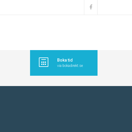
Boka tid
via bokadirekt.se